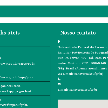
ks úteis
Nosso contato
Universidade Federal do Paraná 
Reitoria - Pró-Reitoria de Pós-gra
Rua Dr. Faivre, 405 - Ed. Dom Pedr
S
andar Centro - CEP: 80060-140 C
//www.gov.br/capes/pt-br
(PR), Brasil (Apenas atendiment
via E-mail: transversal@ufpr.br)
//www.gov.br/cnpq/pt-br
ção Araucária
E-mail: transversal@ufpr.br
/www.fappr.pr.gov.br/#
r
/www.funpar.ufpr.br/