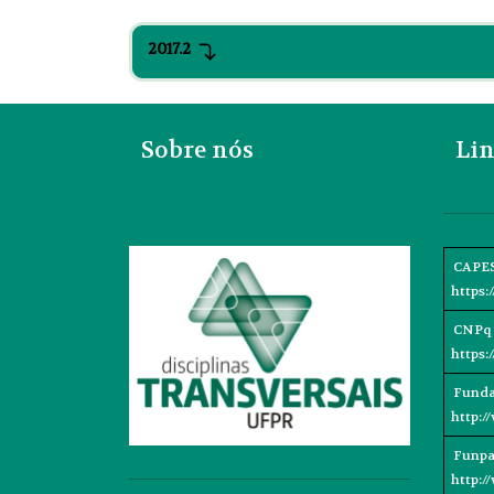
2017.2
Sobre nós
Lin
CAPE
https:
CNPq
https:
Funda
http:/
Funpa
http:/