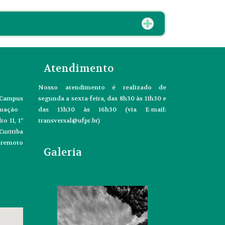
Atendimento
Nosso atendimento é realizado de
- Campus
segunda a sexta-feira, das 8h30 às 11h30 e
duação
das 13h30 às 16h30 (via E-mail:
o II, 1º
transversal@ufpr.br)
uritiba
o remoto
Galeria