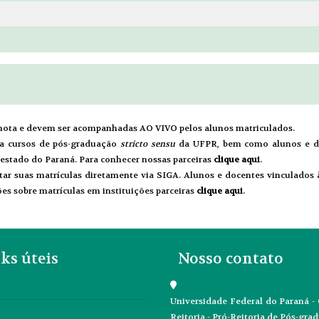
remota e devem ser acompanhadas AO VIVO pelos alunos matriculados.
 a cursos de pós-graduação
stricto sensu
da UFPR, bem como alunos e do
 estado do Paraná. Para conhecer nossas parceiras
clique aqui
.
ar suas matrículas diretamente via SIGA. Alunos e docentes vinculados à 
es sobre matrículas em instituições parceiras
clique
a
qui
.
ks úteis
Nosso contato
Universidade Federal do Paraná 
Reitoria - Pró-Reitoria de Pós-gra