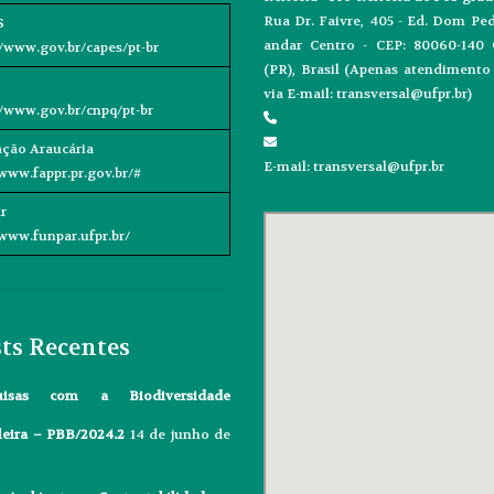
Rua Dr. Faivre, 405 - Ed. Dom Pedr
S
andar Centro - CEP: 80060-140 C
//www.gov.br/capes/pt-br
(PR), Brasil (Apenas atendiment
via E-mail: transversal@ufpr.br)
//www.gov.br/cnpq/pt-br
ção Araucária
E-mail: transversal@ufpr.br
/www.fappr.pr.gov.br/#
r
/www.funpar.ufpr.br/
ts Recentes
uisas com a Biodiversidade
leira – PBB/2024.2
14 de junho de