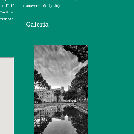
o II, 1º
transversal@ufpr.br)
uritiba
o remoto
Galeria