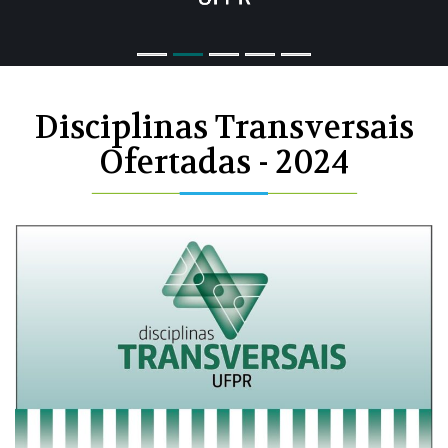
i
o
u
s
Disciplinas Transversais
Ofertadas - 2024