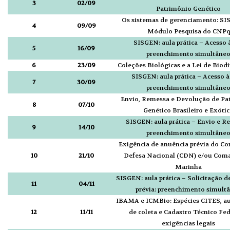
3
02/09
Patrimônio Genético
Os sistemas de gerenciamento: SI
4
09/09
Módulo Pesquisa do CNPq
SISGEN: aula prática – Acesso 
5
16/09
preenchimento simultâne
6
23/09
Coleções Biológicas e a Lei de Biod
SISGEN: aula prática – Acesso à
7
30/09
preenchimento simultâne
Envio, Remessa e Devolução de Pa
8
07/10
Genético Brasileiro e Exóti
SISGEN: aula prática – Envio e R
9
14/10
preenchimento simultâne
Exigência de anuência prévia do Co
10
21/10
Defesa Nacional (CDN) e/ou Com
Marinha
SISGEN: aula prática – Solicitação d
11
04/11
prévia: preenchimento simult
IBAMA e ICMBio: Espécies CITES, a
12
11/11
de coleta e Cadastro Técnico Fed
exigências legais