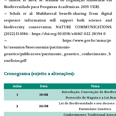
⇒
Santos, H. Silva, M. Manual de Legislação Ambiental em
Biodiversidade para Pesquisas Acadêmicas. 2019. UERJ.
⇒
Scholz et al. Multilateral benefit-sharing from digital
sequence information will support both science and
biodiversity conservation. NATURE COMMUNICATIONS.
(2022) 13:1086 – https://doi.org/10.1038/s41467-022-28594-0
⇒
https://www.gov.br/mma/pt-
br/assuntos/bioeconomia/patrimonio-
genetico/publicacoes/patrimonio_genetico_conhecimento_b
eneficios.pdf
Cronograma (sujeito a alterações):
Aulas
Data
Tema
Introdução: Convenção de Biodive
1
19/08
Protocolo de Nagoia e a Lei Bras
Lei de Biodiversidade e seu decreto:
2
26/08
Patrimônio Genético
Conhecimento Tradicional Assoc