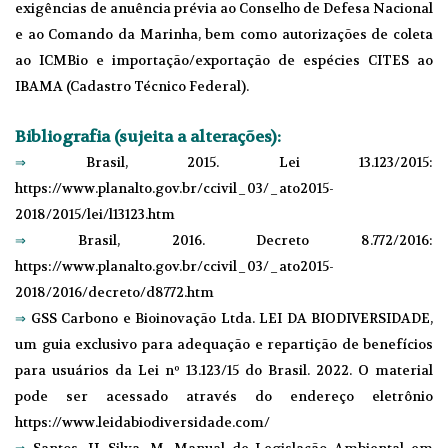
exigências de anuência prévia ao Conselho de Defesa Nacional
e ao Comando da Marinha, bem como autorizações de coleta
ao ICMBio e importação/exportação de espécies CITES ao
IBAMA (Cadastro Técnico Federal).
Bibliografia (sujeita a alterações):
⇒
Brasil, 2015. Lei 13.123/2015:
https://www.planalto.gov.br/ccivil_03/_ato2015-
2018/2015/lei/l13123.htm
⇒
Brasil, 2016. Decreto 8.772/2016:
https://www.planalto.gov.br/ccivil_03/_ato2015-
2018/2016/decreto/d8772.htm
⇒
GSS Carbono e Bioinovação Ltda. LEI DA BIODIVERSIDADE,
um guia exclusivo para adequação e repartição de benefícios
para usuários da Lei nº 13.123/15 do Brasil. 2022. O material
pode ser acessado através do endereço eletrônio
https://www.leidabiodiversidade.com/