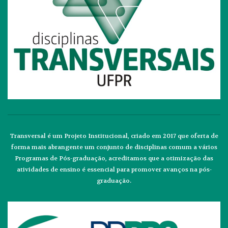
Transversal é um Projeto Institucional, criado em 2017 que oferta de
forma mais abrangente um conjunto de disciplinas comum a vários
Programas de Pós-graduação, acreditamos que a otimização das
atividades de ensino é essencial para promover avanços na pós-
graduação.