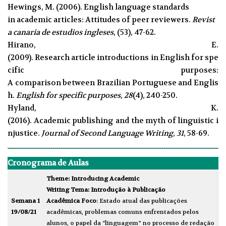
Hewings, M. (2006). English language standards
in academic articles: Attitudes of peer reviewers.
Revist
a canaria de
estudios
i
ngleses
, (53), 47-62.
Hirano, E.
(2009). Research article introductions in English for spe
cific purposes:
A comparison between Brazilian Portuguese and Englis
h.
English
for
specific
purposes
,
28
(4), 240-250.
Hyland, K.
(2016). Academic publishing and the myth of linguistic i
njustice.
Journal
of
Second
Language
Writing
,
31
, 58-69.
Cronograma de Aulas
Theme:
Introducing Academic
Writing
Tema: Introdução à Publicação
Semana 1
Acadêmica
Foco
: Estado atual das publicações
19/08/21
acadêmicas, problemas comuns enfrentados pelos
alunos, o papel da “linguagem” no processo de redação