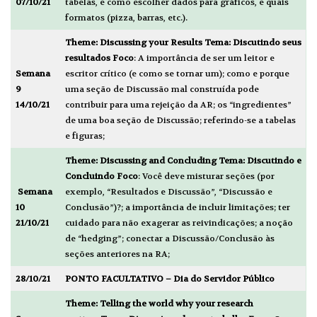
07/10/21
tabelas, e como escolher dados para gráficos, e quais
formatos (pizza, barras, etc.).
Theme:
Discussing your Results
Tema: Discutindo seus
resultados
Foco
: A importância de ser um leitor e
Semana
escritor crítico (e como se tornar um); como e porque
9
uma seção de Discussão mal construída pode
14/10/21
contribuir para uma rejeição da AR; os “ingredientes”
de uma boa seção de Discussão; referindo-se a tabelas
e figuras;
Theme:
Discussing and Concluding
Tema: Discutindo e
Concluindo
Foco
: Você deve misturar seções (por
Semana
exemplo, “Resultados e Discussão”, “Discussão e
10
Conclusão”)?; a importância de incluir limitações; ter
21/10/21
cuidado para não exagerar as reivindicações; a noção
de “hedging”; conectar a Discussão/Conclusão às
seções anteriores na RA;
28/10/21
PONTO FACULTATIVO – Dia do Servidor Público
Theme:
Telling the world why your research