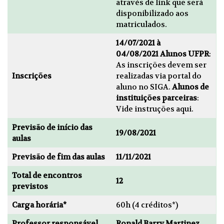
através de link que será
disponibilizado aos
matriculados.
14/07/2021 à
04/08/2021
Alunos UFPR
:
As inscrições devem ser
Inscrições
realizadas via portal do
aluno no SIGA.
Alunos de
instituições parceiras
:
Vide instruções
aqui
.
Previsão de início das
19/08/2021
aulas
Previsão de fim das aulas
11/11/2021
Total de encontros
12
previstos
Carga horária*
60h (4 créditos*)
Professor responsável
Ronald Barry Martinez