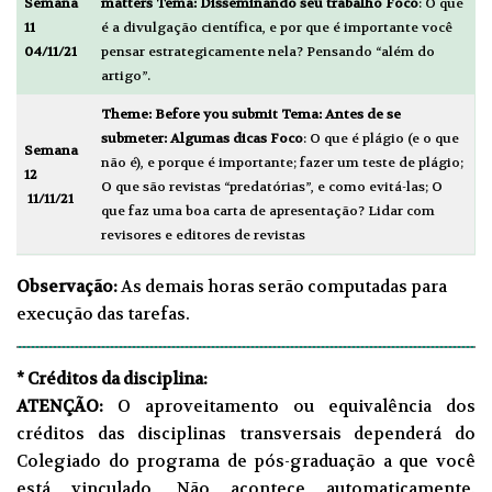
Semana
matters
Tema: Disseminando seu trabalho
Foco
: O que
11
é a divulgação científica, e por que é importante você
04/11/21
pensar estrategicamente nela? Pensando “além do
artigo”.
Theme:
Before you submit
Tema: Antes de se
submeter: Algumas dicas
Foco
: O que é plágio (e o que
Semana
não é), e porque é importante; fazer um teste de plágio;
12
O que são revistas “predatórias”, e como evitá-las; O
11/11/21
que faz uma boa carta de apresentação? Lidar com
revisores e editores de revistas
Observação:
As demais horas serão computadas para
execução das tarefas.
* Créditos da disciplina:
ATENÇÃO:
O
aproveitamento ou equivalência
dos
créditos das disciplinas transversais dependerá do
Colegiado do programa de pós-graduação a que você
está vinculado. Não acontece automaticamente.