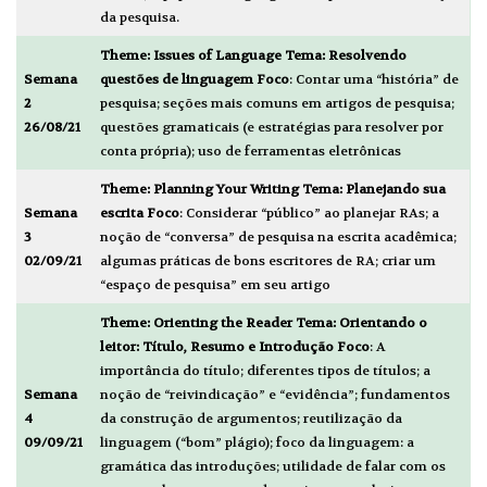
da pesquisa.
Theme:
Issues of Language
Tema: Resolvendo
Semana
questões de linguagem
Foco
: Contar uma “história” de
2
pesquisa; seções mais comuns em artigos de pesquisa;
26/08/21
questões gramaticais (e estratégias para resolver por
conta própria); uso de ferramentas eletrônicas
Theme:
Planning Your Writing
Tema: Planejando sua
Semana
escrita
Foco
: Considerar “público” ao planejar RAs; a
3
noção de “conversa” de pesquisa na escrita acadêmica;
02/09/21
algumas práticas de bons escritores de RA; criar um
“espaço de pesquisa” em seu artigo
Theme:
Orienting the Reader
Tema: Orientando o
leitor: Título, Resumo e Introdução
Foco
: A
importância do título; diferentes tipos de títulos; a
Semana
noção de “reivindicação” e “evidência”; fundamentos
4
da construção de argumentos; reutilização da
09/09/21
linguagem (“bom” plágio); foco da linguagem: a
gramática das introduções; utilidade de falar com os