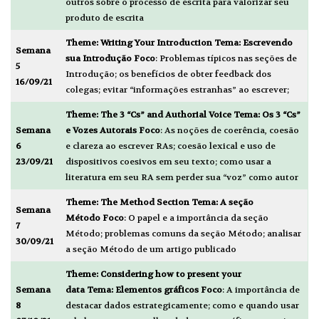
outros sobre o processo de escrita para valorizar seu
produto de escrita
Theme:
Writing Your Introduction
Tema: Escrevendo
Semana
sua Introdução
Foco
: Problemas típicos nas seções de
5
Introdução; os benefícios de obter feedback dos
16/09/21
colegas; evitar “informações estranhas” ao escrever;
Theme:
The 3 “Cs” and Authorial Voice
Tema: Os 3 “Cs”
Semana
e Vozes Autorais
Foco
: As noções de coerência, coesão
6
e clareza ao escrever RAs; coesão lexical e uso de
23/09/21
dispositivos coesivos em seu texto; como usar a
literatura em seu RA sem perder sua “voz” como autor
Theme:
The Method Section
Tema: A seção
Semana
Método
Foco
: O papel e a importância da seção
7
Método; problemas comuns da seção Método; analisar
30/09/21
a seção Método de um artigo publicado
Theme:
Considering how to present your
Semana
data
Tema: Elementos gráficos
Foco
: A importância de
8
destacar dados estrategicamente; como e quando usar